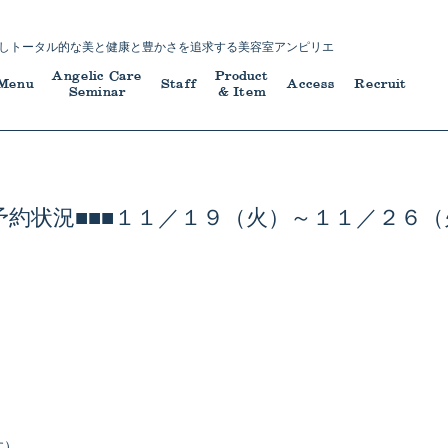
し
トータル的な美と健康と豊かさを追求する
美容室アンピリエ
Angelic Care
Product
Menu
Staff
Access
Recruit
Seminar
& Item
■予約状況■■■１１／１９（火）～１１／２６（
す）