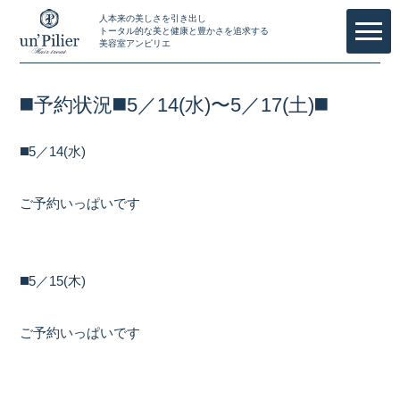
人本来の美しさを引き出し
トータル的な美と健康と豊かさを追求する
美容室アンピリエ
◼️予約状況◼️5／14(水)〜5／17(土)◼️
◼️5／14(水)
ご予約いっぱいです
◼️5／15(木)
ご予約いっぱいです