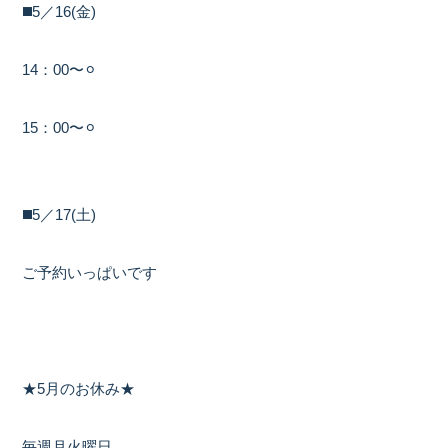
◼️5／16(金)
14：00〜⚪︎
15：00〜⚪︎
◼️5／17(土)
ご予約いっぱいです
★5月のお休み★
毎週月火曜日