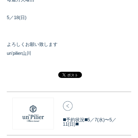
5／18(日)
よろしくお願い致します
un'pilier山川
◼️予約状況◼️5／7(水)〜5／
11(日)◼️