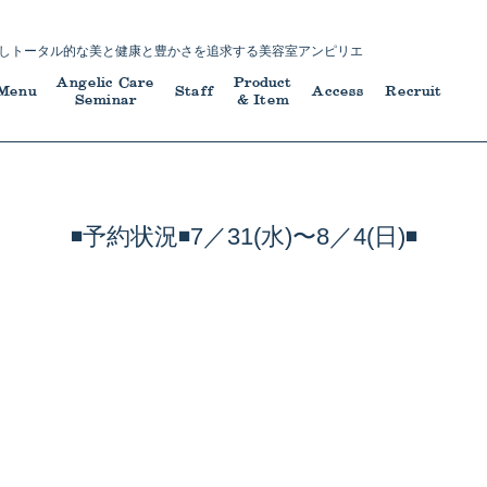
し
トータル的な美と健康と豊かさを追求する
美容室アンピリエ
Angelic Care
Product
Menu
Staff
Access
Recruit
Seminar
& Item
◾️予約状況◾️7／31(水)〜8／4(日)◾️