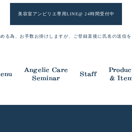
美容室アンピリエ専用
LINE@ 24時間受付中
進める為、お手数お掛けしますが、
ご登録直後に氏名の送信を
Angelic Care
Produc
enu
Staff
Seminar
& Ite