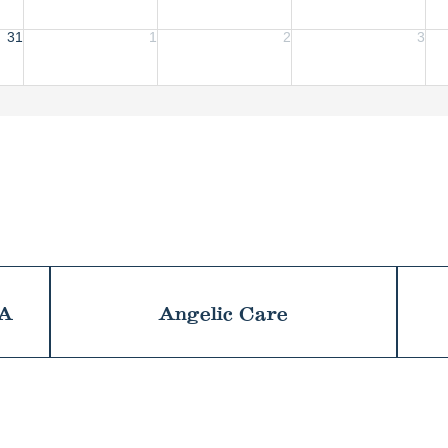
31
1
2
3
NA
Angelic Care