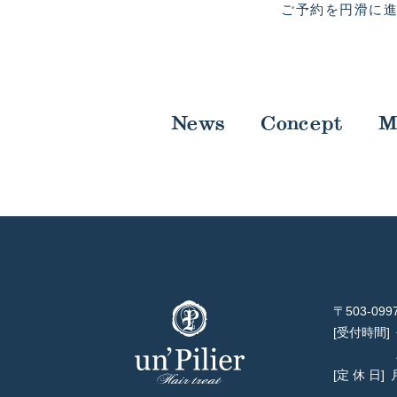
ご予約を円滑に
News
Concept
M
〒503-0
受付時間
定 休 日