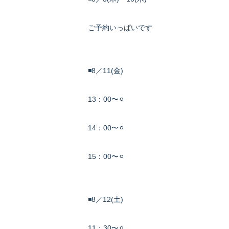
ご予約いっぱいです
◾️8／11(金)
13：00〜⚪︎
14：00〜⚪︎
15：00〜⚪︎
◾️8／12(土)
11：30〜⚪︎