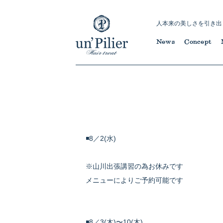
人本来の美しさを引き出
News
Concept
◾️8／2(水)
※山川出張講習の為お休みです
メニューによりご予約可能です
◾️8／3(木)〜10(木)