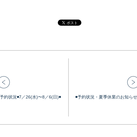
◾️予約状況◾️7／26(水)〜8／6(日)◾️
◾️予約状況・夏季休業のお知らせ◾