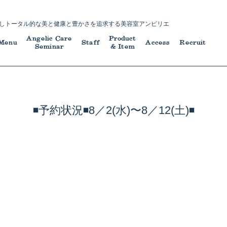
し
トータル的な美と健康と豊かさを追求する
美容室アンピリエ
Angelic Care
Product
Menu
Staff
Access
Recruit
Seminar
& Item
◾️予約状況◾️8／2(水)〜8／12(土)◾️