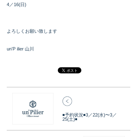
4／16(日)
よろしくお願い致します
un'P ilier 山川
◾️予約状況◾️3／22(水)〜3／
25(土)◾️