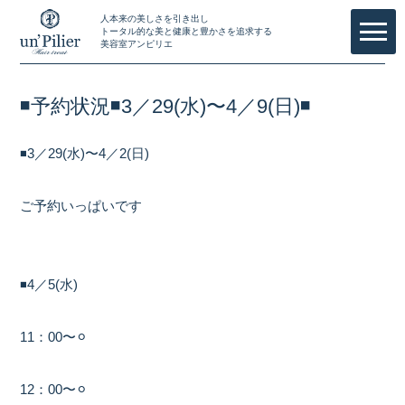
人本来の美しさを引き出し
トータル的な美と健康と豊かさを追求する
美容室アンピリエ
◾️予約状況◾️3／29(水)〜4／9(日)◾️
◾️3／29(水)〜4／2(日)
ご予約いっぱいです
◾️4／5(水)
11：00〜⚪︎
12：00〜⚪︎