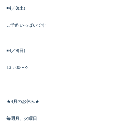
◾️4／8(土)
ご予約いっぱいです
◾️4／9(日)
13：00〜⚪︎
★4月のお休み★
毎週月、火曜日