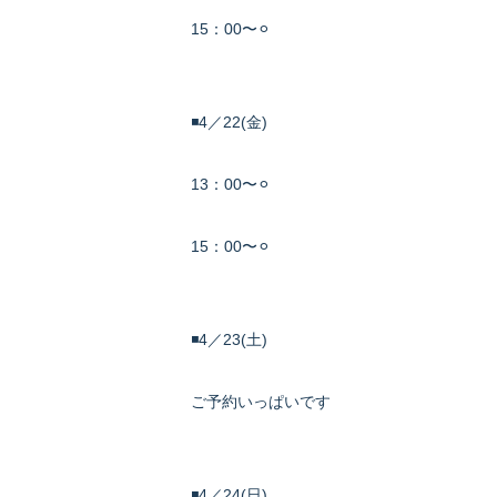
15：00〜⚪︎
◾️4／22(金)
13：00〜⚪︎
15：00〜⚪︎
◾️4／23(土)
ご予約いっぱいです
◾️4／24(日)