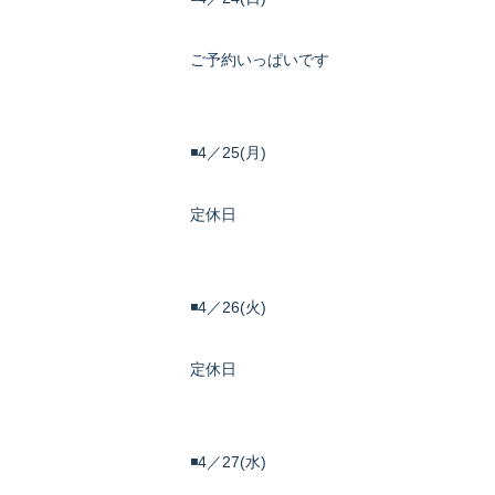
ご予約いっぱいです
◾️4／25(月)
定休日
◾️4／26(火)
定休日
◾️4／27(水)