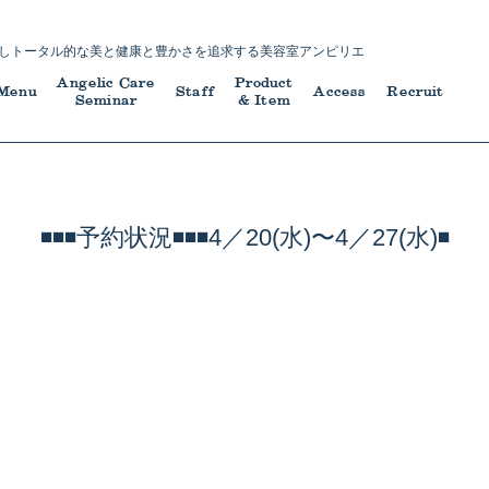
し
トータル的な美と健康と豊かさを追求する
美容室アンピリエ
Angelic Care
Product
Menu
Staff
Access
Recruit
Seminar
& Item
◾️◾️◾️予約状況◾️◾️◾️4／20(水)〜4／27(水)◾️