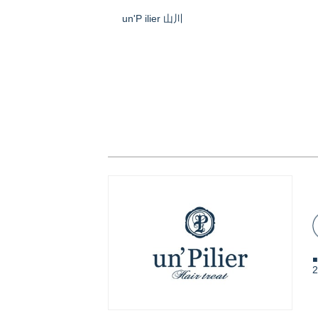
un'P ilier 山川
◾
2