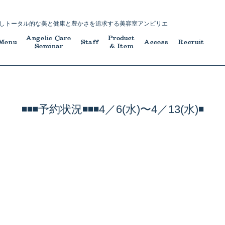
し
トータル的な美と健康と豊かさを追求する
美容室アンピリエ
Angelic Care
Product
Menu
Staff
Access
Recruit
Seminar
& Item
◾️◾️◾️予約状況◾️◾️◾️4／6(水)〜4／13(水)◾️