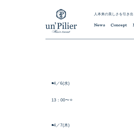
人本来の美しさを引き出
News
Concept
◾️4／6(水)
13：00〜⚪︎
◾️4／7(木)