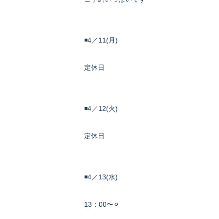
◾️4／11(月)
定休日
◾️4／12(火)
定休日
◾️4／13(水)
13：00〜⚪︎