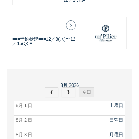
◾️◾️◾️予約状況◾️◾️◾️12／8(水)〜12
／15(水)◾️
8月 2026
今日
8月 1
土曜日
8月 2
日曜日
8月 3
月曜日