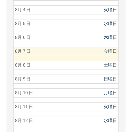
8月 4
火曜日
8月 5
水曜日
8月 6
木曜日
8月 7
金曜日
8月 8
土曜日
8月 9
日曜日
8月 10
月曜日
8月 11
火曜日
8月 12
水曜日