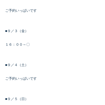
ご予約いっぱいです
■９／３（金）
１６：００～〇
■９／４（土）
ご予約いっぱいです
■９／５（日）