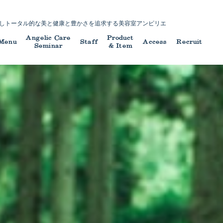
し
トータル的な美と健康と豊かさを追求する
美容室アンピリエ
Angelic Care
Product
Menu
Staff
Access
Recruit
Seminar
& Item